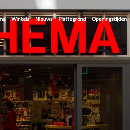
me
Winkels
Nieuws
Plattegrond
Openingstijden